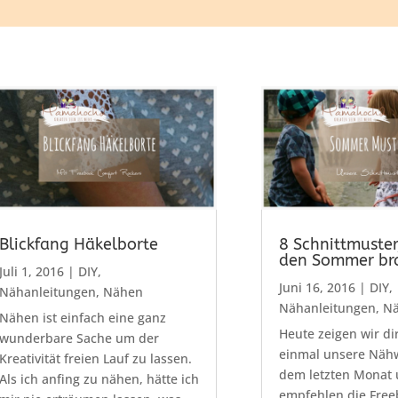
Blickfang Häkelborte
8 Schnittmuster,
den Sommer br
Juli 1, 2016
|
DIY
,
Juni 16, 2016
|
DIY
,
Nähanleitungen
,
Nähen
Nähanleitungen
,
N
Nähen ist einfach eine ganz
Heute zeigen wir di
wunderbare Sache um der
einmal unsere Näh
Kreativität freien Lauf zu lassen.
dem letzten Monat
Als ich anfing zu nähen, hätte ich
empfehlen die Fre