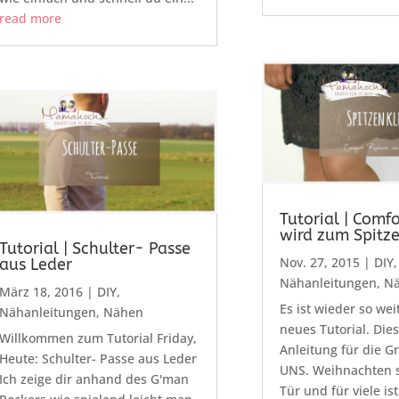
read more
Tutorial | Comf
wird zum Spitze
Tutorial | Schulter- Passe
Nov. 27, 2015
|
DIY
,
aus Leder
Nähanleitungen
,
N
März 18, 2016
|
DIY
,
Es ist wieder so weit
Nähanleitungen
,
Nähen
neues Tutorial. Die
Willkommen zum Tutorial Friday,
Anleitung für die G
Heute: Schulter- Passe aus Leder
UNS. Weihnachten s
Ich zeige dir anhand des G'man
Tür und für viele ist