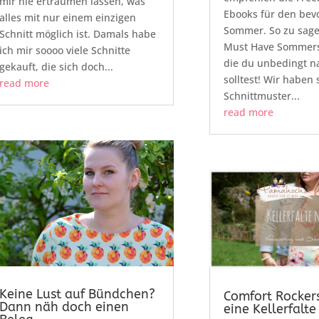
mir nie erträumen lassen, was
Ebooks für den bev
alles mit nur einem einzigen
Sommer. So zu sage
Schnitt möglich ist. Damals habe
Must Have Sommers
ich mir soooo viele Schnitte
die du unbedingt 
gekauft, die sich doch...
solltest! Wir haben
read more
Schnittmuster...
read more
Keine Lust auf Bündchen?
Comfort Rocke
Dann näh doch einen
eine Kellerfalte