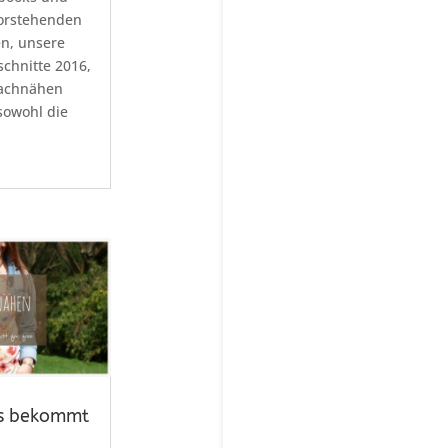
orstehenden
n, unsere
chnitte 2016,
nachnähen
 sowohl die
rs bekommt