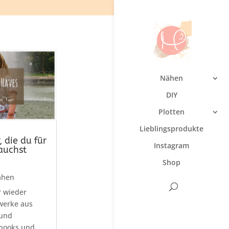
Nähen
DIY
Plotten
Lieblingsprodukte
 die du für
Instagram
auchst
Shop
ähen
r wieder
werke aus
 und
ebooks und