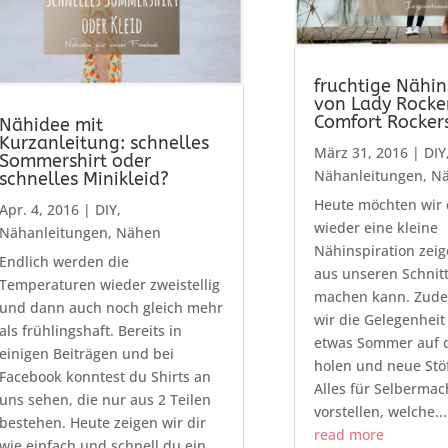
fruchtige Nähin
von Lady Rocke
Comfort Rocker
Nähidee mit
Kurzanleitung: schnelles
März 31, 2016
|
DIY
Sommershirt oder
Nähanleitungen
,
N
schnelles Minikleid?
Heute möchten wir 
Apr. 4, 2016
|
DIY
,
wieder eine kleine
Nähanleitungen
,
Nähen
Nähinspiration zei
Endlich werden die
aus unseren Schnitt
Temperaturen wieder zweistellig
machen kann. Zud
und dann auch noch gleich mehr
wir die Gelegenheit
als frühlingshaft. Bereits in
etwas Sommer auf d
einigen Beiträgen und bei
holen und neue Stö
Facebook konntest du Shirts an
Alles für Selbermac
uns sehen, die nur aus 2 Teilen
vorstellen, welche...
bestehen. Heute zeigen wir dir
read more
wie einfach und schnell du ein...