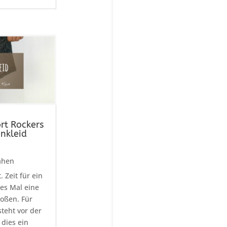
ort Rockers
nkleid
ähen
. Zeit für ein
ses Mal eine
roßen. Für
teht vor der
 dies ein