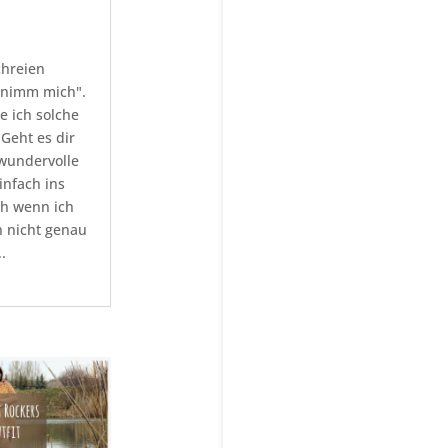
chreien
e nimm mich".
e ich solche
 Geht es dir
 wundervolle
infach ins
h wenn ich
h nicht genau
.