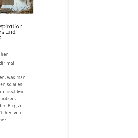
spiration
rs und
s
,
ähen
dir mal
gen, was man
en so alles
em möchten
 nutzen,
en Blog zu
ffchen von
her