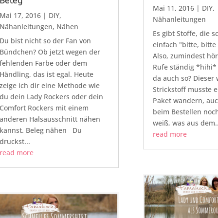
Beleg
Mai 11, 2016
|
DIY
,
Mai 17, 2016
|
DIY
,
Nähanleitungen
Nähanleitungen
,
Nähen
Es gibt Stoffe, die s
Du bist nicht so der Fan von
einfach "bitte, bitt
Bündchen? Ob jetzt wegen der
Also, zumindest hör
fehlenden Farbe oder dem
Rufe ständig *hihi*
Händling, das ist egal. Heute
da auch so? Dieser
zeige ich dir eine Methode wie
Strickstoff musste e
du dein Lady Rockers oder dein
Paket wandern, auc
Comfort Rockers mit einem
beim Bestellen noc
anderen Halsausschnitt nähen
weiß, was aus dem..
kannst. Beleg nähen Du
read more
druckst...
read more