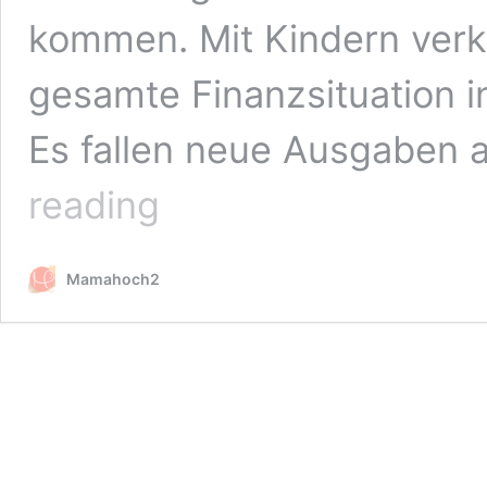
kommen. Mit Kindern verko
gesamte Finanzsituation i
Es fallen neue Ausgaben a
Mütter
reading
und
das
finanzielle
Mamahoch2
Loch
–
Im
Interview
mit
Natascha
Wegelin
von
Madame
Moneypenny