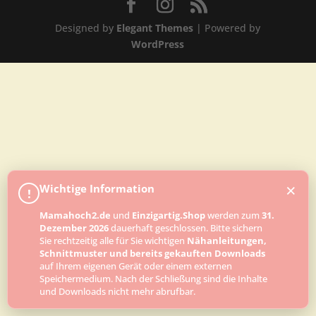
Designed by
Elegant Themes
| Powered by
WordPress
×
Wichtige Information
!
Mamahoch2.de
und
Einzigartig.Shop
werden zum
31.
Dezember 2026
dauerhaft geschlossen. Bitte sichern
Sie rechtzeitig alle für Sie wichtigen
Nähanleitungen,
Schnittmuster und bereits gekauften Downloads
auf Ihrem eigenen Gerät oder einem externen
Speichermedium. Nach der Schließung sind die Inhalte
und Downloads nicht mehr abrufbar.