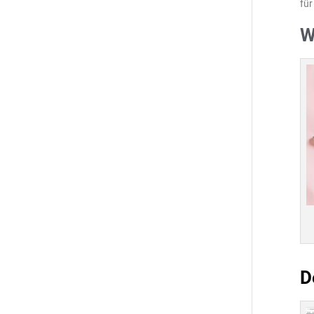
für
W
D