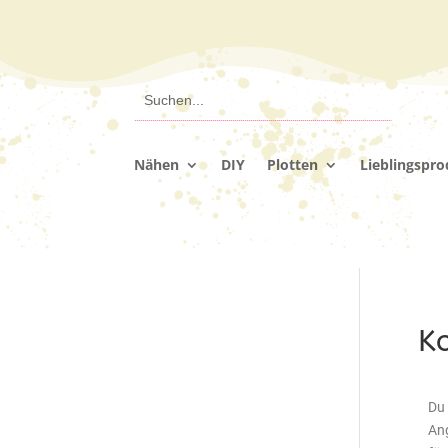
Nähen
DIY
Plotten
Lieblingspr
Ko
Du 
Ang