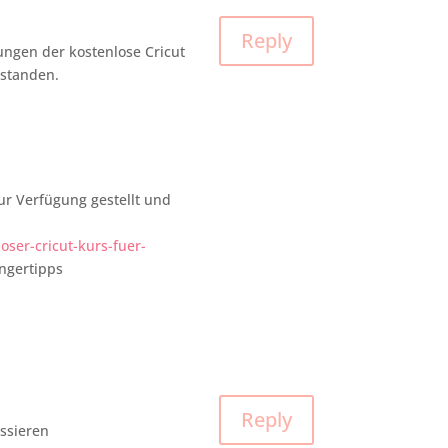
Reply
rungen der kostenlose Cricut
rstanden.
ur Verfügung gestellt und
ser-cricut-kurs-fuer-
ängertipps
Reply
essieren