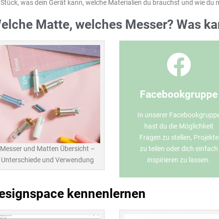
 Stück, was dein Gerät kann, welche Materialien du brauchst und wie du 
elche Matte, welches Messer? Was kan
Gruppe öffnen
Facebookgruppe
Trete jetzt der Gruppe bei!
In unserer Facebookgrupp
hast du die Möglichkeit
Community
Fragen zu stellen, Projekte
Werde Teil der
zu teilen oder dich einfach
Messer und Matten Übersicht –
inspirieren zu lassen.
Unterschiede und Verwendung
esignspace kennenlernen