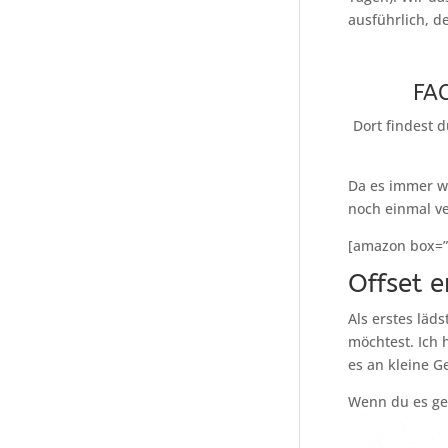
ausführlich, d
FA
Dort findest d
Da es immer wi
noch einmal ve
[amazon box=
Offset e
Als erstes läd
möchtest. Ich 
es an kleine G
Wenn du es ger