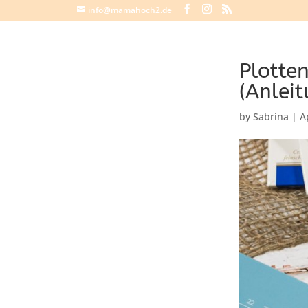
info@mamahoch2.de
Plotten
(Anleit
by
Sabrina
|
A