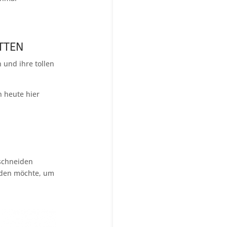
TTEN
n und ihre tollen
n heute hier
 schneiden
eiden möchte, um
: