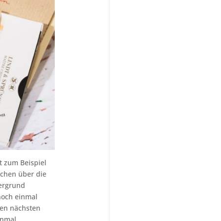
t zum Beispiel
achen über die
tergrund
noch einmal
den nächsten
inmal