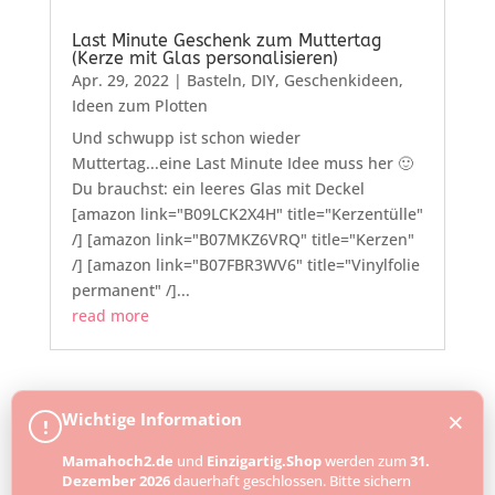
Last Minute Geschenk zum Muttertag
(Kerze mit Glas personalisieren)
Apr. 29, 2022
|
Basteln
,
DIY
,
Geschenkideen
,
Ideen zum Plotten
Und schwupp ist schon wieder
Muttertag...eine Last Minute Idee muss her 🙂
Du brauchst: ein leeres Glas mit Deckel
[amazon link="B09LCK2X4H" title="Kerzentülle"
/] [amazon link="B07MKZ6VRQ" title="Kerzen"
/] [amazon link="B07FBR3WV6" title="Vinylfolie
permanent" /]...
read more
« Older Entries
×
Wichtige Information
!
Mamahoch2.de
und
Einzigartig.Shop
werden zum
31.
Dezember 2026
dauerhaft geschlossen. Bitte sichern