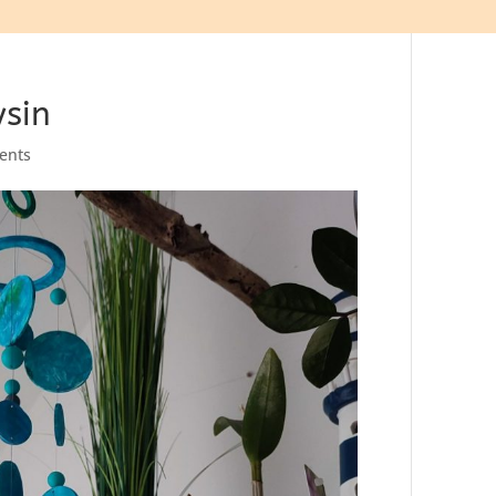
ysin
ents