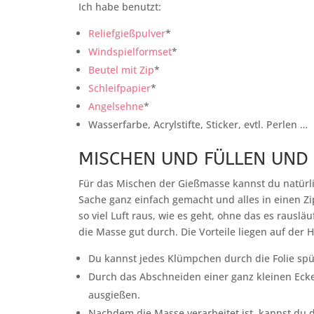
Ich habe benutzt:
Reliefgießpulver
*
Windspielformset
*
Beutel mit Zip
*
Schleifpapier
*
Angelsehne
*
Wasserfarbe, Acrylstifte, Sticker, evtl. Perlen …
MISCHEN UND FÜLLEN UND
Für das Mischen der Gießmasse kannst du natürli
Sache ganz einfach gemacht und alles in einen Zi
so viel Luft raus, wie es geht, ohne das es rausl
die Masse gut durch. Die Vorteile liegen auf der 
Du kannst jedes Klümpchen durch die Folie sp
Durch das Abschneiden einer ganz kleinen Ecke
ausgießen.
Nachdem die Masse verarbeitet ist, kannst du 