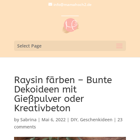
info@mamahoch2.de
Select Page
Raysin färben – Bunte
Dekoideen mit
Gießpulver oder
Kreativbeton
by
Sabrina
|
Mai 6, 2022
|
DIY
,
Geschenkideen
|
23
comments