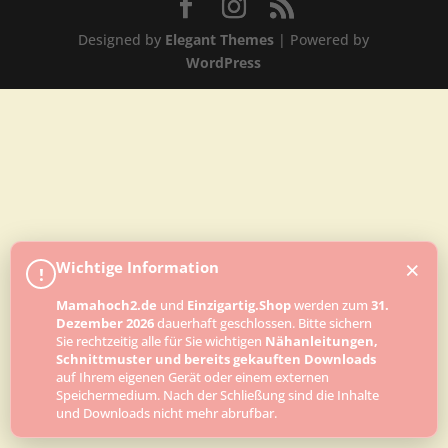
Designed by
Elegant Themes
| Powered by
WordPress
×
Wichtige Information
!
Mamahoch2.de
und
Einzigartig.Shop
werden zum
31.
Dezember 2026
dauerhaft geschlossen. Bitte sichern
Sie rechtzeitig alle für Sie wichtigen
Nähanleitungen,
Schnittmuster und bereits gekauften Downloads
auf Ihrem eigenen Gerät oder einem externen
Speichermedium. Nach der Schließung sind die Inhalte
und Downloads nicht mehr abrufbar.