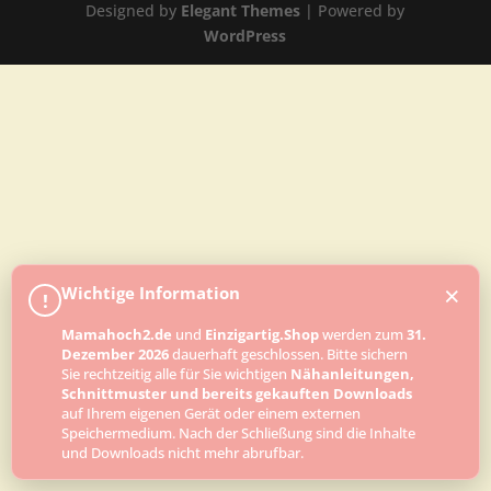
Designed by
Elegant Themes
| Powered by
WordPress
×
Wichtige Information
!
Mamahoch2.de
und
Einzigartig.Shop
werden zum
31.
Dezember 2026
dauerhaft geschlossen. Bitte sichern
Sie rechtzeitig alle für Sie wichtigen
Nähanleitungen,
Schnittmuster und bereits gekauften Downloads
auf Ihrem eigenen Gerät oder einem externen
Speichermedium. Nach der Schließung sind die Inhalte
und Downloads nicht mehr abrufbar.