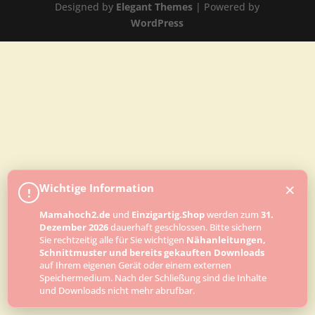
Designed by
Elegant Themes
| Powered by
WordPress
×
Wichtige Information
!
Mamahoch2.de
und
Einzigartig.Shop
werden zum
31.
Dezember 2026
dauerhaft geschlossen. Bitte sichern
Sie rechtzeitig alle für Sie wichtigen
Nähanleitungen,
Schnittmuster und bereits gekauften Downloads
auf Ihrem eigenen Gerät oder einem externen
Speichermedium. Nach der Schließung sind die Inhalte
und Downloads nicht mehr abrufbar.