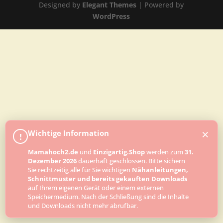
Designed by
Elegant Themes
| Powered by
WordPress
×
Wichtige Information
!
Mamahoch2.de
und
Einzigartig.Shop
werden zum
31.
Dezember 2026
dauerhaft geschlossen. Bitte sichern
Sie rechtzeitig alle für Sie wichtigen
Nähanleitungen,
Schnittmuster und bereits gekauften Downloads
auf Ihrem eigenen Gerät oder einem externen
Speichermedium. Nach der Schließung sind die Inhalte
und Downloads nicht mehr abrufbar.