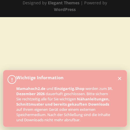
Designed by
Elegant Themes
| Powered by
WordPress
×
Wichtige Information
!
Mamahoch2.de
und
Einzigartig.Shop
werden zum
31.
Dezember 2026
dauerhaft geschlossen. Bitte sichern
Sie rechtzeitig alle für Sie wichtigen
Nähanleitungen,
Schnittmuster und bereits gekauften Downloads
auf Ihrem eigenen Gerät oder einem externen
Speichermedium. Nach der Schließung sind die Inhalte
und Downloads nicht mehr abrufbar.