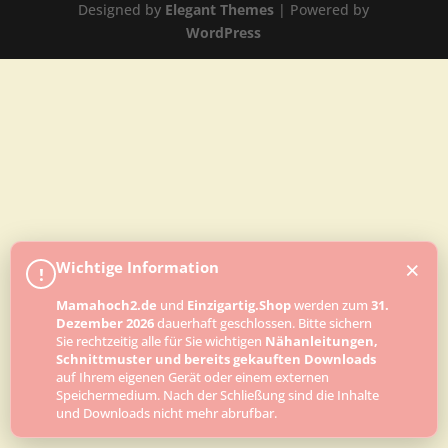
Designed by
Elegant Themes
| Powered by
WordPress
×
Wichtige Information
!
Mamahoch2.de
und
Einzigartig.Shop
werden zum
31.
Dezember 2026
dauerhaft geschlossen. Bitte sichern
Sie rechtzeitig alle für Sie wichtigen
Nähanleitungen,
Schnittmuster und bereits gekauften Downloads
auf Ihrem eigenen Gerät oder einem externen
Speichermedium. Nach der Schließung sind die Inhalte
und Downloads nicht mehr abrufbar.