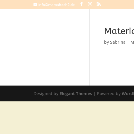
info@mamahoch2.de
Materi
by
Sabrina
|
M
Designed by
Elegant Themes
| Powered by
Word