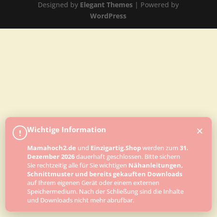
Designed by
Elegant Themes
| Powered by
WordPress
×
Wichtige Information
!
Mamahoch2.de
und
Einzigartig.Shop
werden zum
31.
Dezember 2026
dauerhaft geschlossen. Bitte sichern
Sie rechtzeitig alle für Sie wichtigen
Nähanleitungen,
Schnittmuster und bereits gekauften Downloads
auf Ihrem eigenen Gerät oder einem externen
Speichermedium. Nach der Schließung sind die Inhalte
und Downloads nicht mehr abrufbar.