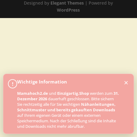
Designed by
Elegant Themes
| Powered by
WordPress
×
Wichtige Information
!
Mamahoch2.de
und
Einzigartig.Shop
werden zum
31.
Dezember 2026
dauerhaft geschlossen. Bitte sichern
Sie rechtzeitig alle für Sie wichtigen
Nähanleitungen,
Schnittmuster und bereits gekauften Downloads
auf Ihrem eigenen Gerät oder einem externen
Speichermedium. Nach der Schließung sind die Inhalte
und Downloads nicht mehr abrufbar.