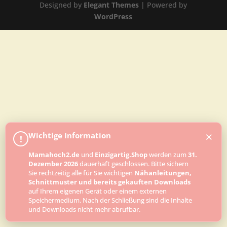
Designed by
Elegant Themes
| Powered by
WordPress
×
Wichtige Information
!
Mamahoch2.de
und
Einzigartig.Shop
werden zum
31.
Dezember 2026
dauerhaft geschlossen. Bitte sichern
Sie rechtzeitig alle für Sie wichtigen
Nähanleitungen,
Schnittmuster und bereits gekauften Downloads
auf Ihrem eigenen Gerät oder einem externen
Speichermedium. Nach der Schließung sind die Inhalte
und Downloads nicht mehr abrufbar.