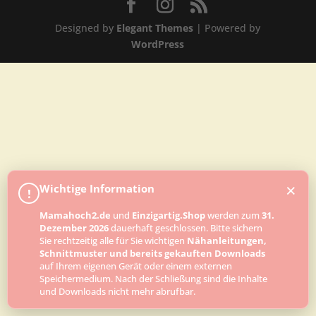
Designed by
Elegant Themes
| Powered by
WordPress
×
Wichtige Information
!
Mamahoch2.de
und
Einzigartig.Shop
werden zum
31.
Dezember 2026
dauerhaft geschlossen. Bitte sichern
Sie rechtzeitig alle für Sie wichtigen
Nähanleitungen,
Schnittmuster und bereits gekauften Downloads
auf Ihrem eigenen Gerät oder einem externen
Speichermedium. Nach der Schließung sind die Inhalte
und Downloads nicht mehr abrufbar.