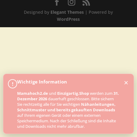
Designed by
Elegant Themes
| Powered by
WordPress
×
Wichtige Information
!
Mamahoch2.de
und
Einzigartig.Shop
werden zum
31.
Dezember 2026
dauerhaft geschlossen. Bitte sichern
Sie rechtzeitig alle für Sie wichtigen
Nähanleitungen,
Schnittmuster und bereits gekauften Downloads
auf Ihrem eigenen Gerät oder einem externen
Speichermedium. Nach der Schließung sind die Inhalte
und Downloads nicht mehr abrufbar.