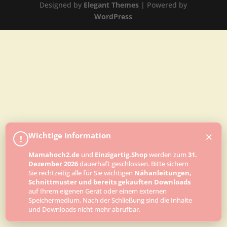
Designed by
Elegant Themes
| Powered by
WordPress
×
Wichtige Information
!
Mamahoch2.de
und
Einzigartig.Shop
werden zum
31.
Dezember 2026
dauerhaft geschlossen. Bitte sichern
Sie rechtzeitig alle für Sie wichtigen
Nähanleitungen,
Schnittmuster und bereits gekauften Downloads
auf Ihrem eigenen Gerät oder einem externen
Speichermedium. Nach der Schließung sind die Inhalte
und Downloads nicht mehr abrufbar.