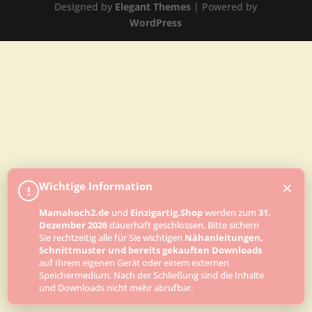
Designed by
Elegant Themes
| Powered by
WordPress
×
Wichtige Information
!
Mamahoch2.de
und
Einzigartig.Shop
werden zum
31.
Dezember 2026
dauerhaft geschlossen. Bitte sichern
Sie rechtzeitig alle für Sie wichtigen
Nähanleitungen,
Schnittmuster und bereits gekauften Downloads
auf Ihrem eigenen Gerät oder einem externen
Speichermedium. Nach der Schließung sind die Inhalte
und Downloads nicht mehr abrufbar.