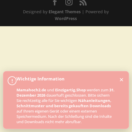
Designed by
Elegant Themes
| Powered by
WordPress
×
Wichtige Information
!
Mamahoch2.de
und
Einzigartig.Shop
werden zum
31.
Dezember 2026
dauerhaft geschlossen. Bitte sichern
Sie rechtzeitig alle für Sie wichtigen
Nähanleitungen,
Schnittmuster und bereits gekauften Downloads
auf Ihrem eigenen Gerät oder einem externen
Speichermedium. Nach der Schließung sind die Inhalte
und Downloads nicht mehr abrufbar.