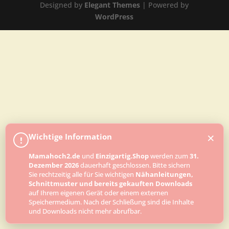
Designed by
Elegant Themes
| Powered by
WordPress
×
Wichtige Information
!
Mamahoch2.de
und
Einzigartig.Shop
werden zum
31.
Dezember 2026
dauerhaft geschlossen. Bitte sichern
Sie rechtzeitig alle für Sie wichtigen
Nähanleitungen,
Schnittmuster und bereits gekauften Downloads
auf Ihrem eigenen Gerät oder einem externen
Speichermedium. Nach der Schließung sind die Inhalte
und Downloads nicht mehr abrufbar.