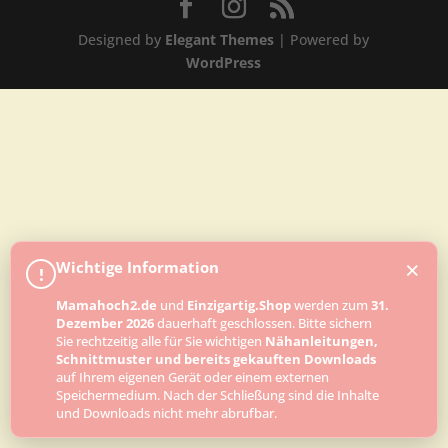
Designed by
Elegant Themes
| Powered by
WordPress
×
Wichtige Information
!
Mamahoch2.de
und
Einzigartig.Shop
werden zum
31.
Dezember 2026
dauerhaft geschlossen. Bitte sichern
Sie rechtzeitig alle für Sie wichtigen
Nähanleitungen,
Schnittmuster und bereits gekauften Downloads
auf Ihrem eigenen Gerät oder einem externen
Speichermedium. Nach der Schließung sind die Inhalte
und Downloads nicht mehr abrufbar.