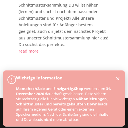
Schnittmuster-sammlung Du willst nähen
(lernen) und suchst nach dem passenden
Schnittmuster und Projekt? Alle unsere
Anleitungen sind für Anfänger bestens
geeignet. Such dir jetzt dein nächstes Projekt
aus unserer Schnittmustersammlung hier aus!
Du suchst das perfekte...
read more
Next Entries »
×
Wichtige Information
!
Mamahoch2.de
und
Einzigartig.Shop
werden zum
31.
Dezember 2026
dauerhaft geschlossen. Bitte sichern
Sie rechtzeitig alle für Sie wichtigen
Nähanleitungen,
Schnittmuster und bereits gekauften Downloads
auf Ihrem eigenen Gerät oder einem externen
Speichermedium. Nach der Schließung sind die Inhalte
Designed by
Elegant Themes
| Powered by
und Downloads nicht mehr abrufbar.
WordPress