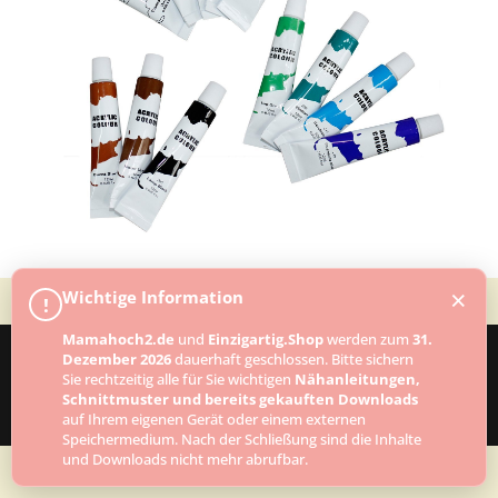
×
Wichtige Information
!
Mamahoch2.de
und
Einzigartig.Shop
werden zum
31.
Dezember 2026
dauerhaft geschlossen. Bitte sichern
Sie rechtzeitig alle für Sie wichtigen
Nähanleitungen,
Designed by
Elegant Themes
| Powered by
Schnittmuster und bereits gekauften Downloads
WordPress
auf Ihrem eigenen Gerät oder einem externen
Speichermedium. Nach der Schließung sind die Inhalte
und Downloads nicht mehr abrufbar.