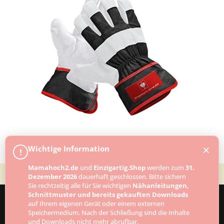
×
Wichtige Information
!
Mamahoch2.de
und
Einzigartig.Shop
werden zum
31.
Dezember 2026
dauerhaft geschlossen. Bitte sichern
Sie rechtzeitig alle für Sie wichtigen
Nähanleitungen,
Schnittmuster und bereits gekauften Downloads
auf Ihrem eigenen Gerät oder einem externen
Speichermedium. Nach der Schließung sind die Inhalte
Designed by
Elegant Themes
| Powered by
und Downloads nicht mehr abrufbar.