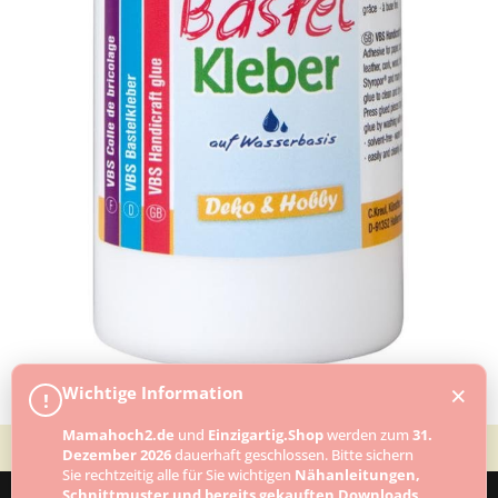
×
Wichtige Information
!
Mamahoch2.de
und
Einzigartig.Shop
werden zum
31.
Dezember 2026
dauerhaft geschlossen. Bitte sichern
Sie rechtzeitig alle für Sie wichtigen
Nähanleitungen,
Schnittmuster und bereits gekauften Downloads