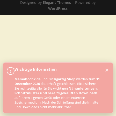
Designed by
Elegant Themes
| Powered by
WordPress
×
Wichtige Information
!
Mamahoch2.de
und
Einzigartig.Shop
werden zum
31.
Dezember 2026
dauerhaft geschlossen. Bitte sichern
Sie rechtzeitig alle für Sie wichtigen
Nähanleitungen,
Schnittmuster und bereits gekauften Downloads
auf Ihrem eigenen Gerät oder einem externen
Speichermedium. Nach der Schließung sind die Inhalte
und Downloads nicht mehr abrufbar.