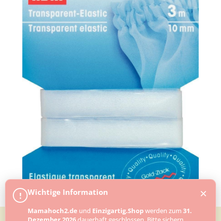
×
Wichtige Information
!
Mamahoch2.de
und
Einzigartig.Shop
werden zum
31.
Dezember 2026
dauerhaft geschlossen. Bitte sichern