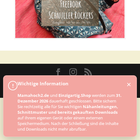
Designed by
Elegant Themes
| Powered by
×
Wichtige Information
!
WordPress
Mamahoch2.de
und
Einzigartig.Shop
werden zum
31.
Dezember 2026
dauerhaft geschlossen. Bitte sichern
Sie rechtzeitig alle für Sie wichtigen
Nähanleitungen,
Schnittmuster und bereits gekauften Downloads
auf Ihrem eigenen Gerät oder einem externen
Speichermedium. Nach der Schließung sind die Inhalte
und Downloads nicht mehr abrufbar.