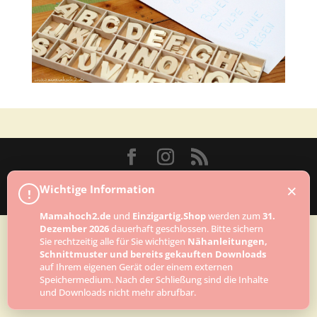
Designed by
Elegant Themes
| Powered by
×
Wichtige Information
!
WordPress
Mamahoch2.de
und
Einzigartig.Shop
werden zum
31.
Dezember 2026
dauerhaft geschlossen. Bitte sichern
Sie rechtzeitig alle für Sie wichtigen
Nähanleitungen,
Schnittmuster und bereits gekauften Downloads
auf Ihrem eigenen Gerät oder einem externen
Speichermedium. Nach der Schließung sind die Inhalte
und Downloads nicht mehr abrufbar.