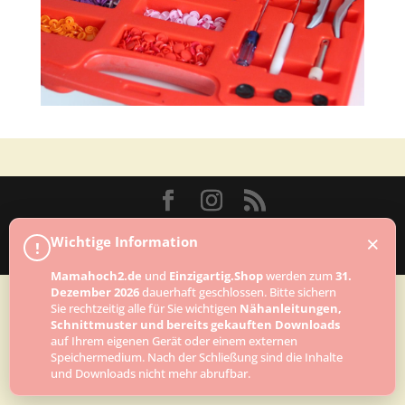
Designed by
Elegant Themes
| Powered by
×
Wichtige Information
!
WordPress
Mamahoch2.de
und
Einzigartig.Shop
werden zum
31.
Dezember 2026
dauerhaft geschlossen. Bitte sichern
Sie rechtzeitig alle für Sie wichtigen
Nähanleitungen,
Schnittmuster und bereits gekauften Downloads
auf Ihrem eigenen Gerät oder einem externen
Speichermedium. Nach der Schließung sind die Inhalte
und Downloads nicht mehr abrufbar.