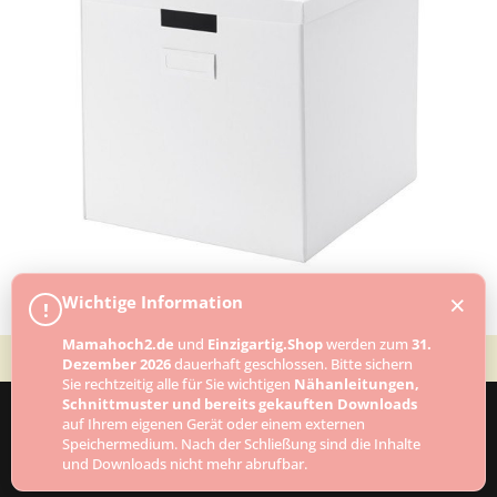
×
Wichtige Information
!
Mamahoch2.de
und
Einzigartig.Shop
werden zum
31.
Dezember 2026
dauerhaft geschlossen. Bitte sichern
Sie rechtzeitig alle für Sie wichtigen
Nähanleitungen,
Schnittmuster und bereits gekauften Downloads
auf Ihrem eigenen Gerät oder einem externen
Speichermedium. Nach der Schließung sind die Inhalte
Designed by
Elegant Themes
| Powered by
und Downloads nicht mehr abrufbar.
WordPress