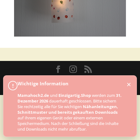
Designed by
Elegant Themes
| Powered by
×
Wichtige Information
!
WordPress
Mamahoch2.de
und
Einzigartig.Shop
werden zum
31.
Dezember 2026
dauerhaft geschlossen. Bitte sichern
Sie rechtzeitig alle für Sie wichtigen
Nähanleitungen,
Schnittmuster und bereits gekauften Downloads
auf Ihrem eigenen Gerät oder einem externen
Speichermedium. Nach der Schließung sind die Inhalte
und Downloads nicht mehr abrufbar.