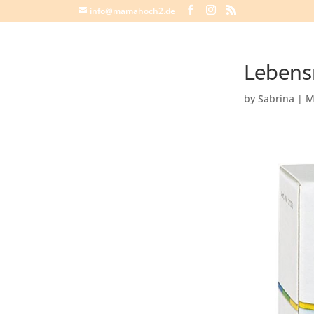
info@mamahoch2.de
Lebens
by
Sabrina
|
M