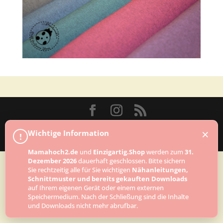
Designed by
Elegant Themes
| Powered by
×
Wichtige Information
!
WordPress
Mamahoch2.de
und
Einzigartig.Shop
werden zum
31.
Dezember 2026
dauerhaft geschlossen. Bitte sichern
Sie rechtzeitig alle für Sie wichtigen
Nähanleitungen,
Schnittmuster und bereits gekauften Downloads
auf Ihrem eigenen Gerät oder einem externen
Speichermedium. Nach der Schließung sind die Inhalte
und Downloads nicht mehr abrufbar.