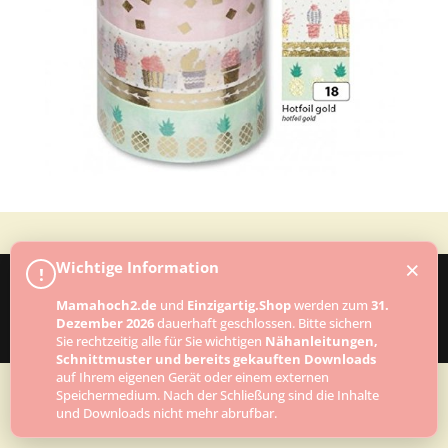
×
Wichtige Information
!
Mamahoch2.de
und
Einzigartig.Shop
werden zum
31.
Designed by
Elegant Themes
| Powered by
Dezember 2026
dauerhaft geschlossen. Bitte sichern
WordPress
Sie rechtzeitig alle für Sie wichtigen
Nähanleitungen,
Schnittmuster und bereits gekauften Downloads
auf Ihrem eigenen Gerät oder einem externen
Speichermedium. Nach der Schließung sind die Inhalte
und Downloads nicht mehr abrufbar.