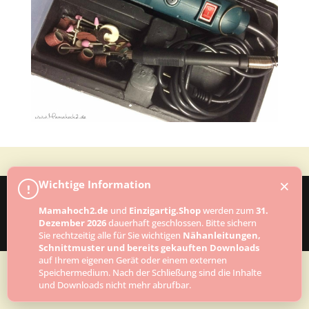
×
Wichtige Information
!
Mamahoch2.de
und
Einzigartig.Shop
werden zum
31.
Designed by
Elegant Themes
| Powered by
Dezember 2026
dauerhaft geschlossen. Bitte sichern
WordPress
Sie rechtzeitig alle für Sie wichtigen
Nähanleitungen,
Schnittmuster und bereits gekauften Downloads
auf Ihrem eigenen Gerät oder einem externen
Speichermedium. Nach der Schließung sind die Inhalte
und Downloads nicht mehr abrufbar.