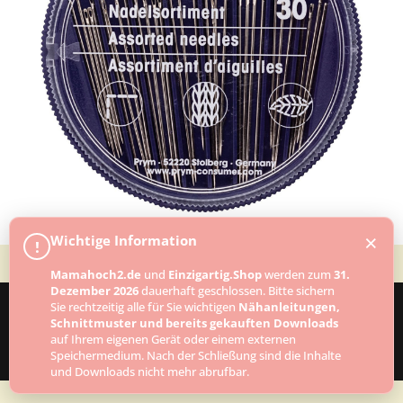
×
Wichtige Information
!
Mamahoch2.de
und
Einzigartig.Shop
werden zum
31.
Dezember 2026
dauerhaft geschlossen. Bitte sichern
Sie rechtzeitig alle für Sie wichtigen
Nähanleitungen,
Schnittmuster und bereits gekauften Downloads
Designed by
Elegant Themes
| Powered by
auf Ihrem eigenen Gerät oder einem externen
Speichermedium. Nach der Schließung sind die Inhalte
WordPress
und Downloads nicht mehr abrufbar.