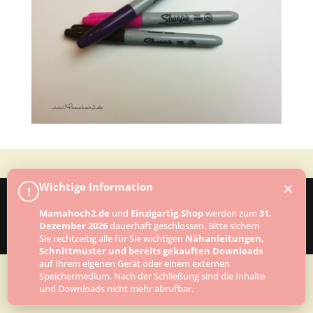
×
Wichtige Information
!
Mamahoch2.de
und
Einzigartig.Shop
werden zum
31.
Designed by
Elegant Themes
| Powered by
Dezember 2026
dauerhaft geschlossen. Bitte sichern
WordPress
Sie rechtzeitig alle für Sie wichtigen
Nähanleitungen,
Schnittmuster und bereits gekauften Downloads
auf Ihrem eigenen Gerät oder einem externen
Speichermedium. Nach der Schließung sind die Inhalte
und Downloads nicht mehr abrufbar.