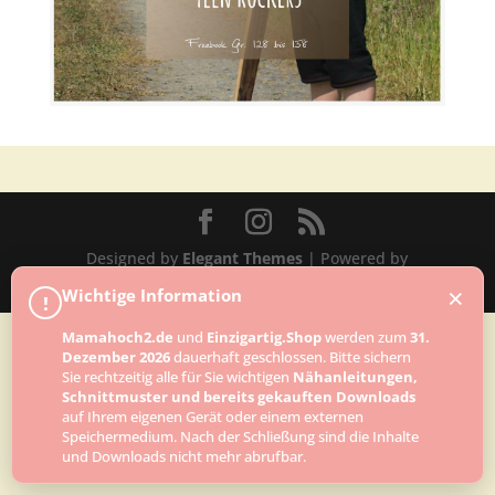
Designed by
Elegant Themes
| Powered by
WordPress
×
Wichtige Information
!
Mamahoch2.de
und
Einzigartig.Shop
werden zum
31.
Dezember 2026
dauerhaft geschlossen. Bitte sichern
Sie rechtzeitig alle für Sie wichtigen
Nähanleitungen,
Schnittmuster und bereits gekauften Downloads
auf Ihrem eigenen Gerät oder einem externen
Speichermedium. Nach der Schließung sind die Inhalte
und Downloads nicht mehr abrufbar.