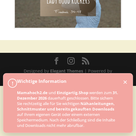
Designed by
Elegant Themes
| Powered by
WordPress
×
Wichtige Information
!
Mamahoch2.de
und
Einzigartig.Shop
werden zum
31.
Dezember 2026
dauerhaft geschlossen. Bitte sichern
Sie rechtzeitig alle für Sie wichtigen
Nähanleitungen,
Schnittmuster und bereits gekauften Downloads
auf Ihrem eigenen Gerät oder einem externen
Speichermedium. Nach der Schließung sind die Inhalte
und Downloads nicht mehr abrufbar.