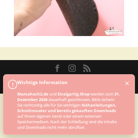
Designed by
Elegant Themes
| Powered by
×
Wichtige Information
!
WordPress
Mamahoch2.de
und
Einzigartig.Shop
werden zum
31.
Dezember 2026
dauerhaft geschlossen. Bitte sichern
Sie rechtzeitig alle für Sie wichtigen
Nähanleitungen,
Schnittmuster und bereits gekauften Downloads
auf Ihrem eigenen Gerät oder einem externen
Speichermedium. Nach der Schließung sind die Inhalte
und Downloads nicht mehr abrufbar.