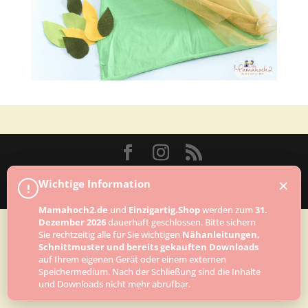
Designed by
Elegant Themes
| Powered by
×
Wichtige Information
!
WordPress
Mamahoch2.de
und
Einzigartig.Shop
werden zum
31.
Dezember 2026
dauerhaft geschlossen. Bitte sichern
Sie rechtzeitig alle für Sie wichtigen
Nähanleitungen,
Schnittmuster und bereits gekauften Downloads
auf Ihrem eigenen Gerät oder einem externen
Speichermedium. Nach der Schließung sind die Inhalte
und Downloads nicht mehr abrufbar.