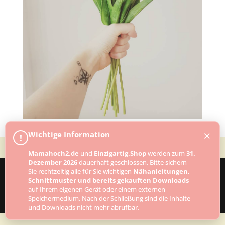
×
Wichtige Information
!
Mamahoch2.de
und
Einzigartig.Shop
werden zum
31.
Dezember 2026
dauerhaft geschlossen. Bitte sichern
Sie rechtzeitig alle für Sie wichtigen
Nähanleitungen,
Schnittmuster und bereits gekauften Downloads
Designed by
Elegant Themes
| Powered by
auf Ihrem eigenen Gerät oder einem externen
Speichermedium. Nach der Schließung sind die Inhalte
WordPress
und Downloads nicht mehr abrufbar.