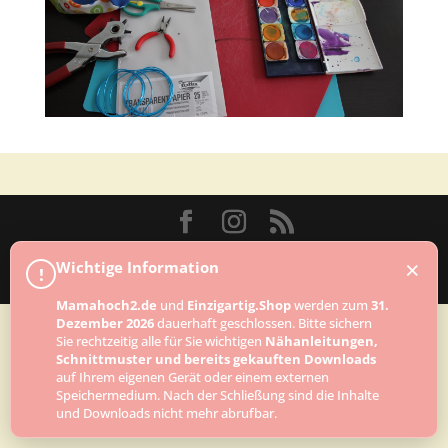
Designed by
Elegant Themes
| Powered by
×
Wichtige Information
!
WordPress
Mamahoch2.de
und
Einzigartig.Shop
werden zum
31.
Dezember 2026
dauerhaft geschlossen. Bitte sichern
Sie rechtzeitig alle für Sie wichtigen
Nähanleitungen,
Schnittmuster und bereits gekauften Downloads
auf Ihrem eigenen Gerät oder einem externen
Speichermedium. Nach der Schließung sind die Inhalte
und Downloads nicht mehr abrufbar.