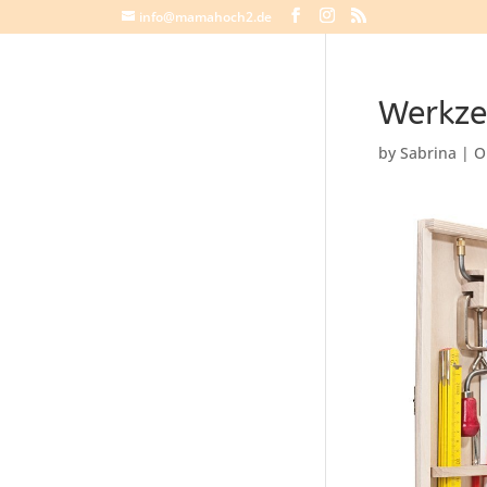
info@mamahoch2.de
Werkze
by
Sabrina
|
O