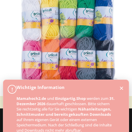
×
Wichtige Information
!
Mamahoch2.de
und
Einzigartig.Shop
werden zum
31.
Dezember 2026
dauerhaft geschlossen. Bitte sichern
Sie rechtzeitig alle für Sie wichtigen
Nähanleitungen,
Schnittmuster und bereits gekauften Downloads
auf Ihrem eigenen Gerät oder einem externen
Speichermedium. Nach der Schließung sind die Inhalte
Designed by
Elegant Themes
| Powered by
und Downloads nicht mehr abrufbar.